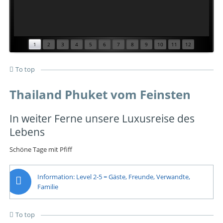
1
2
3
4
5
6
7
8
9
10
11
12
To top
Thailand Phuket vom Feinsten
In weiter Ferne unsere Luxusreise des
Lebens
Schöne Tage mit Pfiff
Information: Level 2-5 = Gäste, Freunde, Verwandte,
Familie
To top