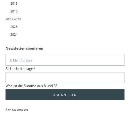
2015
2016
2020-2029
2023
2024
Newsletter abonieren
E-
Mail-
Pflichtfeld
Sicherheitsfrage
*
Adresse
Was ist die Summe aus 8 und 3?
ABONNIEREN
Schön war es