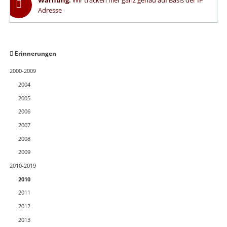
Warnung:
Wir tracken hier ganz genau auf Basis der IP
Adresse
Navigation
Erinnerungen
überspringen
2000-2009
2004
2005
2006
2007
2008
2009
2010-2019
2010
2011
2012
2013