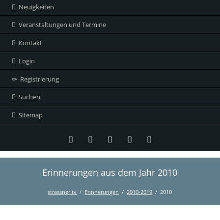
Neuigkeiten
Veranstaltungen und Termine
Kontakt
Login
Registrierung
Suchen
Sitemap
Erinnerungen aus dem Jahr 2010
Twitter
LinkedIn
Instagram
Facebook
RSS-
Feed
strassner.tv
Erinnerungen
2010-2019
2010