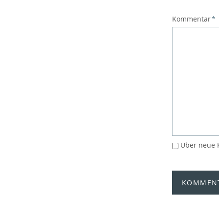
Pflichtfeld
Kommentar
*
Über neue 
KOMMENT