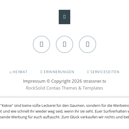
Facebook
Twitter
Instagram
NAVIGATION
HEIMAT
ERINNERUNGEN
SERVICESEITEN
ÜBERSPRINGEN
Impressum
© Copyright 2026 strassner.tv
RockSolid Contao Themes & Templates
 "Kekse" sind keine süße Leckerei für den Gaumen, sondern für die Werbein
 und wie schnell ihr wieder weg seid, wenn ihr sie seht.
Euer Surfverhalten w
ssende Werbung für euch auftaucht.
Zum Glück verkaufen wir nichts und bet