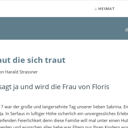
HEIMAT
s
ut die sich traut
n Harald Strassner
sagt ja und wird die Frau von Floris
 war der große und langersehnte Tag unserer lieben Sabrina. Endl
Ja. In Serfaus in luftiger Höhe sicherlich ein unvergessliches Erle
ifenden Feierlichkeit denn diese Familie will mal unter einen Hu
beiden und wünschen alles liebe was Eltern nur Ihren Kindern w