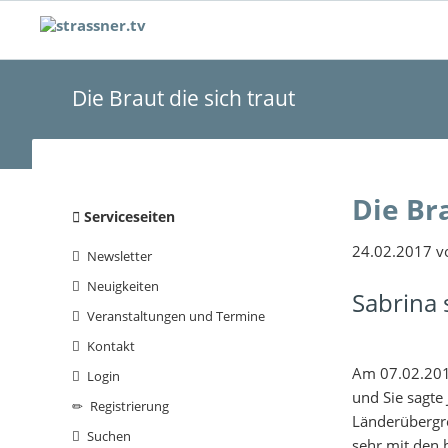
Die Braut die sich traut
Die Bra
Navigation
Serviceseiten
überspringen
24.02.2017
vo
Newsletter
Neuigkeiten
Sabrina 
Veranstaltungen und Termine
Kontakt
Am 07.02.2017
Login
und Sie sagte 
Registrierung
Länderübergre
Suchen
sehr mit den 