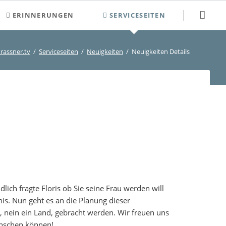
Navigation
ERINNERUNGEN
SERVICESEITEN
überspringen
2000-2009
Newsletter
trassner.tv
Serviceseiten
Neuigkeiten
Neuigkeiten Details
2010-2019
Neuigkeiten
2020-2029
Veranstaltungen und Termine
Kontakt
Login
Registrierung
Suchen
Sitemap
ich fragte Floris ob Sie seine Frau werden will
bnis. Nun geht es an die Planung dieser
t, nein ein Land, gebracht werden. Wir freuen uns
ünschen können!