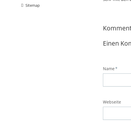
Sitemap
Komment
Einen Ko
Pflichtfeld
Name
*
Webseite