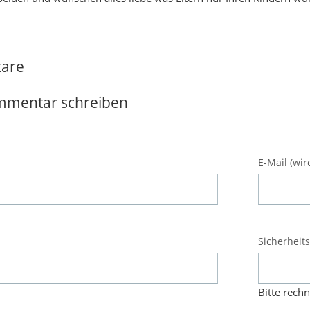
are
mmentar schreiben
Pflichtfeld
E-Mail (wir
Pflichtfeld
Sicherheit
Bitte rechn