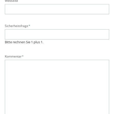
Webseite
Pflichtfeld
Sicherheitsfrage
*
Bitte rechnen Sie 1 plus 1.
Pflichtfeld
Kommentar
*